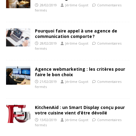
28/02/2019
Jérôme Guyot
Commentaires
fermés
Pourquoi faire appel à une agence de
communication comporte ?
28/02/2019
Jérôme Guyot
Commentaires
fermés
Agence webmarketing : les critères pour
faire le bon choix
21/02/2019
Jérôme Guyot
Commentaires
fermés
KitchenAid : un Smart Display conçu pour
votre cuisine vient d’être dévoilé
13/02/2019
Jérôme Guyot
Commentaires
fermés