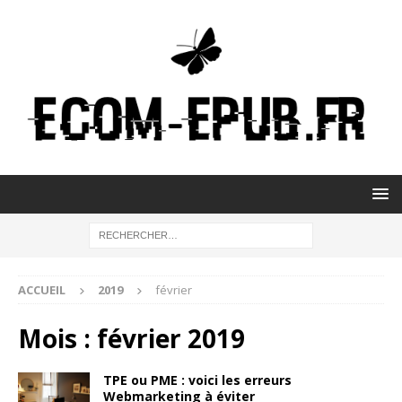
ACCUEIL
2019
février
Mois :
février 2019
TPE ou PME : voici les erreurs
Webmarketing à éviter