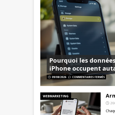
[ 28/07/2026 ]
La Banque P
WEBMARKETING
[ 24/07/2026 ]
IA en frança
[ 09/08/2026 ]
Pourquoi le
Pourquoi les donnée
iPhone occupent auta
09/08/2026
COMMENTAIRES FERMÉS
Arn
WEBMARKETING
20
Chaqu