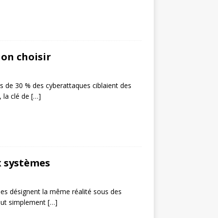
ion choisir
ès de 30 % des cyberattaques ciblaient des
, la clé de
[…]
ux systèmes
mes désignent la même réalité sous des
tout simplement
[…]