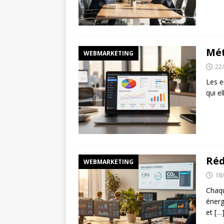
Mét
WEBMARKETING
22
Les e
qui e
Réd
WEBMARKETING
18
Chaqu
énerg
et
[…