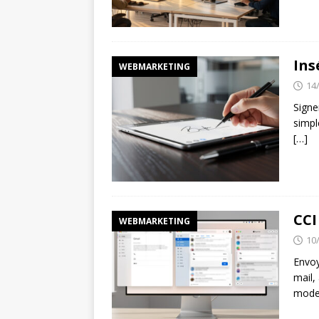
Ins
WEBMARKETING
14
Signe
simpl
[…]
CCI
WEBMARKETING
10
Envoy
mail,
mode