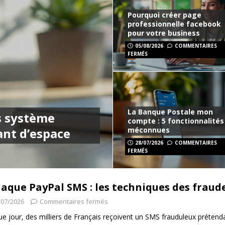
ostale mon compte : 5 fonctionnalités méconnues
Pourquoi créer page
professionnelle facebook
pour votre business
is gratuit : comparatif des meilleures solutions
WEBMARKETING
05/08/2026
COMMENTAIRES
FERMÉS
s données système iPhone occupent autant d’espace
IPHONE
La Banque Postale mon
s système
compte : 5 fonctionnalités
nt d’espace
méconnues
28/07/2026
COMMENTAIRES
FERMÉS
aque PayPal SMS : les techniques des fraud
/07/2026
Commentaires fermés
e jour, des milliers de Français reçoivent un SMS frauduleux préten