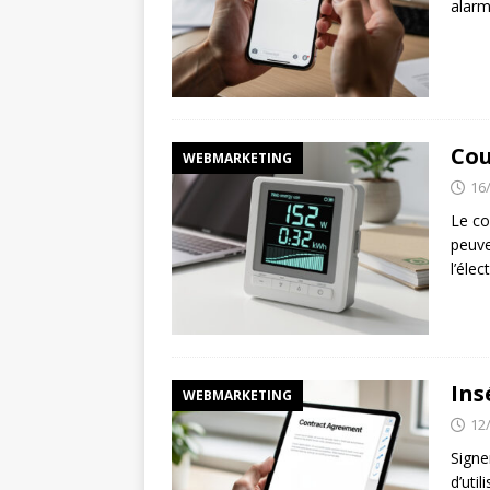
alarm
Cou
WEBMARKETING
16
Le co
peuve
l’élec
Ins
WEBMARKETING
12
Signe
d’uti