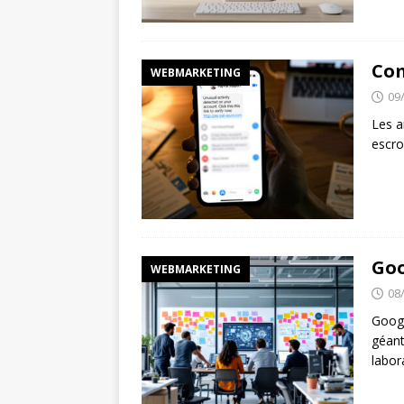
Com
WEBMARKETING
09
Les a
escro
Goo
WEBMARKETING
08
Googl
géant
labor