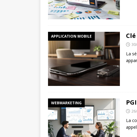
Clé
APPLICATION MOBILE
30
La sé
appar
PGI
WEBMARKETING
26
La co
appel