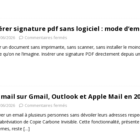
érer signature pdf sans logiciel : mode d’e
/06/2026
Commentaires fermés
r un document sans imprimante, sans scanner, sans installer le moindre
e qu’on ne l’imagine. Insérer une signature PDF directement depuis u
 mail sur Gmail, Outlook et Apple Mail en 2
/06/2026
Commentaires fermés
er un email à plusieurs personnes sans dévoiler leurs adresses respec
 abréviation de Copie Carbone Invisible. Cette fonctionnalité, présent
rnes, reste
[…]