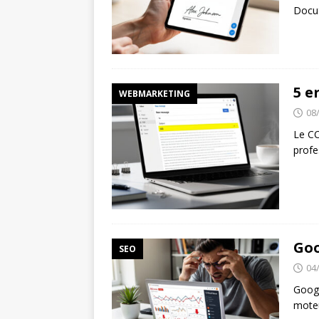
Docu
5 e
WEBMARKETING
08
Le CC
profe
Goo
SEO
04
Googl
moteu