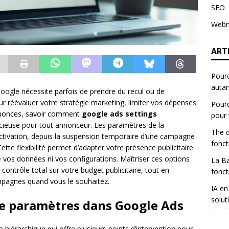
SEO
Webm
ART
Pour
autan
oogle nécessite parfois de prendre du recul ou de
ur réévaluer votre stratégie marketing, limiter vos dépenses
Pourq
nnonces, savoir comment
google ads settings
pour 
ieuse pour tout annonceur. Les paramètres de la
The d
activation, depuis la suspension temporaire d’une campagne
fonc
tte flexibilité permet d’adapter votre présence publicitaire
e vos données ni vos configurations. Maîtriser ces options
La B
 contrôle total sur votre budget publicitaire, tout en
fonct
ampagnes quand vous le souhaitez.
IA en
solut
de paramètres dans Google Ads
hiérarchique qui offre plusieurs points d’intervention pour