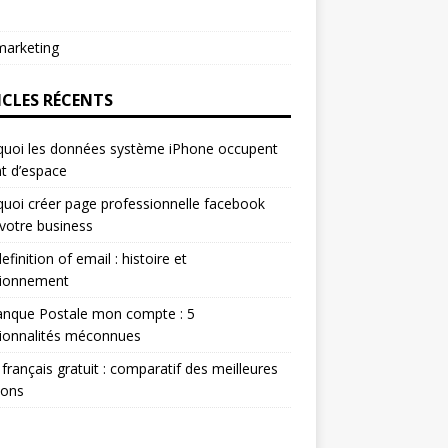
arketing
ICLES RÉCENTS
quoi les données système iPhone occupent
t d’espace
uoi créer page professionnelle facebook
votre business
efinition of email : histoire et
tionnement
anque Postale mon compte : 5
ionnalités méconnues
 français gratuit : comparatif des meilleures
ions