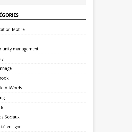
ÉGORIES
cation Mobile
unity management
ay
onnage
book
le AdWords
ing
ne
as Sociaux
cité en ligne