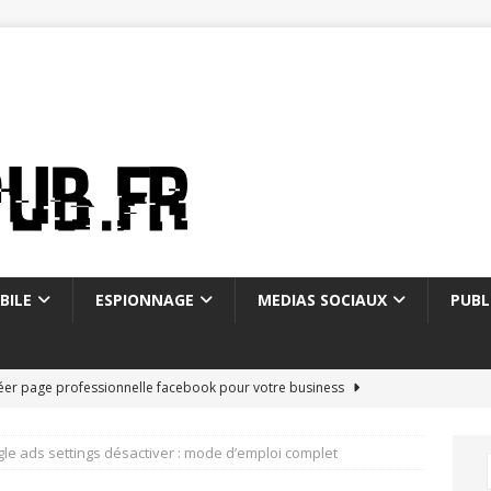
BILE
ESPIONNAGE
MEDIAS SOCIAUX
PUBL
éer page professionnelle facebook pour votre business
le ads settings désactiver : mode d’emploi complet
on of email : histoire et fonctionnement
WEBMARKETING