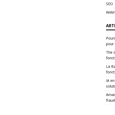
SEO
Webm
ART
Pourq
pour 
The d
fonc
La B
fonct
IA en
solut
Arnaq
fraud