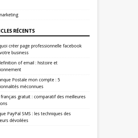
arketing
ICLES RÉCENTS
uoi créer page professionnelle facebook
votre business
efinition of email : histoire et
tionnement
anque Postale mon compte : 5
ionnalités méconnues
 français gratuit : comparatif des meilleures
ions
ue PayPal SMS : les techniques des
eurs dévoilées