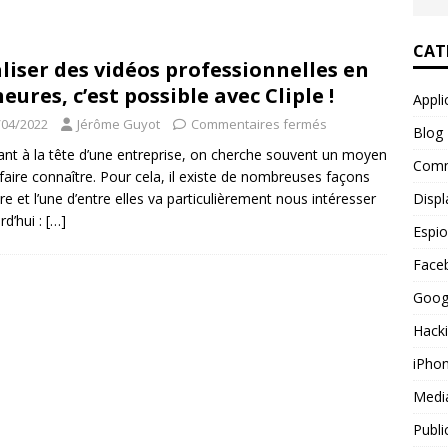
is gratuit : comparatif des meilleures solutions
WEBMARKETING
Pal SMS : les techniques des fraudeurs dévoilées
CAT
liser des vidéos professionnelles en
heures, c’est possible avec Cliple !
Appli
éer page professionnelle facebook pour votre business
/04/2022
Jérôme Guyot
Commentaires fermés
Blog
ant à la tête d’une entreprise, on cherche souvent un moyen
Comm
 faire connaître. Pour cela, il existe de nombreuses façons
Displ
ire et l’une d’entre elles va particulièrement nous intéresser
rd’hui :
[…]
Espi
Face
Goog
Hack
iPho
Medi
Publi