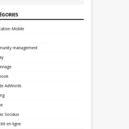
ÉGORIES
cation Mobile
unity management
ay
onnage
book
le AdWords
ing
ne
as Sociaux
cité en ligne