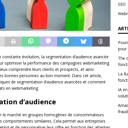
SEO
Webm
ART
Pourq
pour 
n constante évolution, la segmentation d’audience avancée
The d
our optimiser la performance des campagnes webmarketing.
fonc
ux comprendre leurs clients et prospects, et ainsi
La B
les bonnes personnes au bon moment. Dans cet article,
fonct
hniques de segmentation d’audience avancées et comment
tats en webmarketing.
IA en
solut
tion d’audience
Arnaq
fraud
iser le marché en groupes homogènes de consommateurs
es comportements similaires. Cela permet aux entreprises
eting et de personnaliser leur offre en fonction des attentes