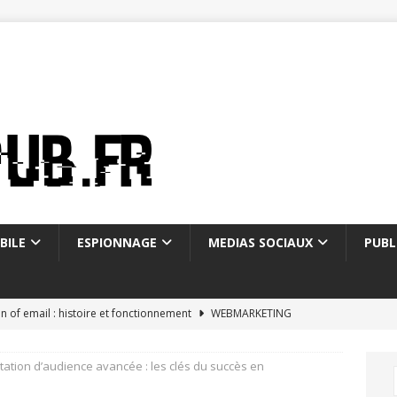
BILE
ESPIONNAGE
MEDIAS SOCIAUX
PUBL
on of email : histoire et fonctionnement
WEBMARKETING
ostale mon compte : 5 fonctionnalités méconnues
ation d’audience avancée : les clés du succès en