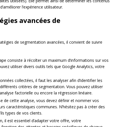
lités utilisées). Elle permet ainsi de déterminer les contenus
d’améliorer l’expérience utilisateur.
égies avancées de
ratégies de segmentation avancées, il convient de suivre
ape consiste à récolter un maximum d’informations sur vos
uvez utiliser divers outils tels que Google Analytics, votre
.
onnées collectées, il faut les analyser afin d’identifier les
 différents critères de segmentation. Vous pouvez utiliser
’analyse factorielle ou encore la régression linéaire.
se de cette analyse, vous devez définir et nommer vos
urs caractéristiques communes. N’hésitez pas à créer des
ls types de vos clients.
n, il est essentiel d’adapter votre offre, votre
 fonction des attentes et besoins spécifiques de chaque