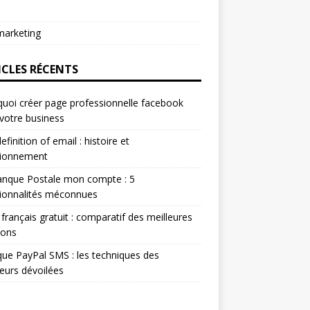
arketing
ICLES RÉCENTS
uoi créer page professionnelle facebook
votre business
efinition of email : histoire et
tionnement
anque Postale mon compte : 5
ionnalités méconnues
 français gratuit : comparatif des meilleures
ions
ue PayPal SMS : les techniques des
eurs dévoilées