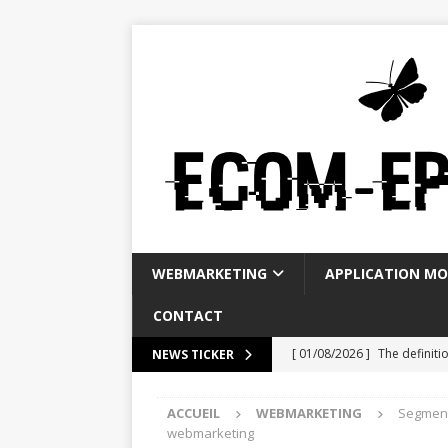
WEBMARKETING
APPLICATION MO
CONTACT
[ 01/08/2026 ]
The definiti
NEWS TICKER
[ 28/07/2026 ]
La Banque P
ACCUEIL
WEBMARKETING
Segment
WEBMARKETING
webmarketing