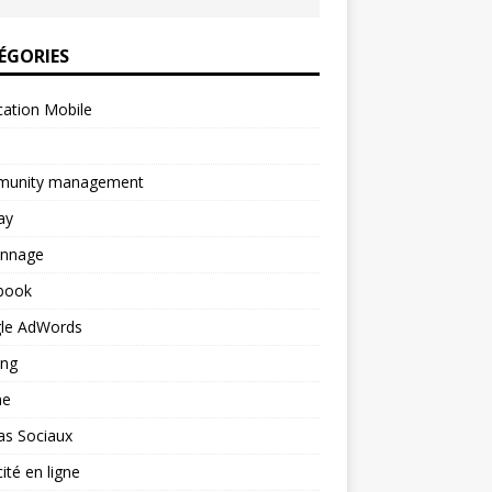
ÉGORIES
cation Mobile
unity management
ay
onnage
book
le AdWords
ing
ne
as Sociaux
cité en ligne