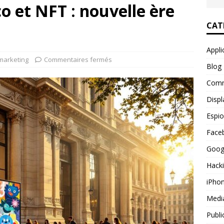
is gratuit : comparatif des meilleures solutions
WEBMARKETING
o et NFT : nouvelle ère
Pal SMS : les techniques des fraudeurs dévoilées
CAT
Appli
éer page professionnelle facebook pour votre business
arketing
Commentaires fermés
Blog
Comm
Displ
Espi
Face
Goog
Hack
iPho
Medi
Publi