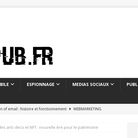
BILE
ESPIONNAGE
MEDIAS SOCIAUX
PUBL
on of email : histoire et fonctionnement
WEBMARKETING
ostale mon compte : 5 fonctionnalités méconnues
s arts deco et NFT : nouvelle ère pour le patrimoine