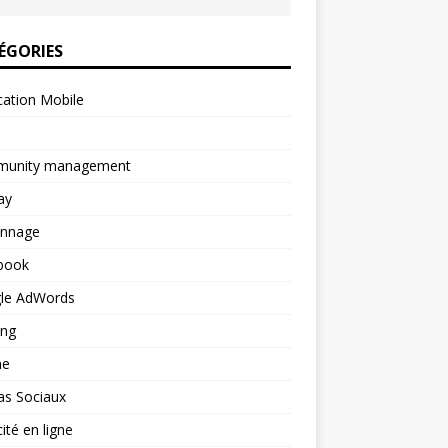
ÉGORIES
cation Mobile
unity management
ay
onnage
book
le AdWords
ing
ne
as Sociaux
cité en ligne