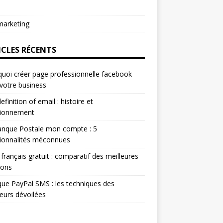
arketing
ICLES RÉCENTS
uoi créer page professionnelle facebook
votre business
efinition of email : histoire et
tionnement
anque Postale mon compte : 5
ionnalités méconnues
 français gratuit : comparatif des meilleures
ions
ue PayPal SMS : les techniques des
eurs dévoilées