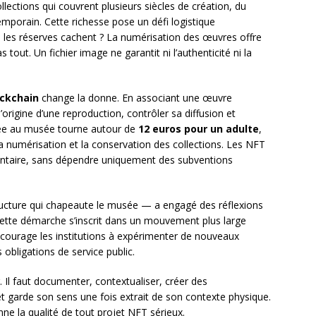
lections qui couvrent plusieurs siècles de création, du
mporain. Cette richesse pose un défi logistique
e les réserves cachent ? La numérisation des œuvres offre
tout. Un fichier image ne garantit ni l’authenticité ni la
ockchain
change la donne. En associant une œuvre
origine d’une reproduction, contrôler sa diffusion et
rée au musée tourne autour de
12 euros pour un adulte
,
la numérisation et la conservation des collections. Les NFT
ntaire, sans dépendre uniquement des subventions
cture qui chapeaute le musée — a engagé des réflexions
Cette démarche s’inscrit dans un mouvement plus large
ncourage les institutions à expérimenter de nouveaux
bligations de service public.
 Il faut documenter, contextualiser, créer des
garde son sens une fois extrait de son contexte physique.
onne la qualité de tout projet NFT sérieux.