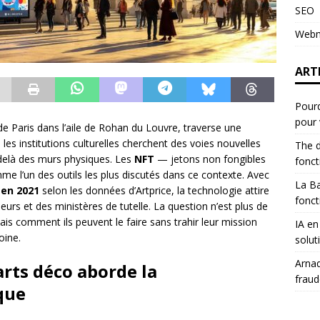
SEO
Webm
ART
Pourq
pour 
 de Paris dans l’aile de Rohan du Louvre, traverse une
es institutions culturelles cherchent des voies nouvelles
The d
-delà des murs physiques. Les
NFT
— jetons non fongibles
fonc
e l’un des outils les plus discutés dans ce contexte. Avec
La B
 en 2021
selon les données d’Artprice, la technologie attire
fonct
eurs et des ministères de tutelle. La question n’est plus de
ais comment ils peuvent le faire sans trahir leur mission
IA en
oine.
solut
Arnaq
rts déco aborde la
fraud
que