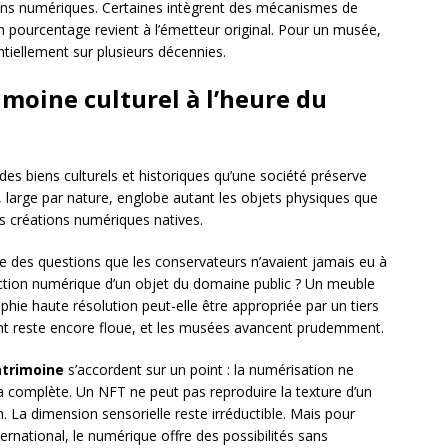
ions numériques. Certaines intègrent des mécanismes de
n pourcentage revient à l’émetteur original. Pour un musée,
tiellement sur plusieurs décennies.
moine culturel à l’heure du
es biens culturels et historiques qu’une société préserve
n, large par nature, englobe autant les objets physiques que
les créations numériques natives.
e des questions que les conservateurs n’avaient jamais eu à
duction numérique d’un objet du domaine public ? Un meuble
hie haute résolution peut-elle être appropriée par un tiers
nt reste encore floue, et les musées avancent prudemment.
atrimoine
s’accordent sur un point : la numérisation ne
la complète. Un NFT ne peut pas reproduire la texture d’un
ien. La dimension sensorielle reste irréductible. Mais pour
ternational, le numérique offre des possibilités sans