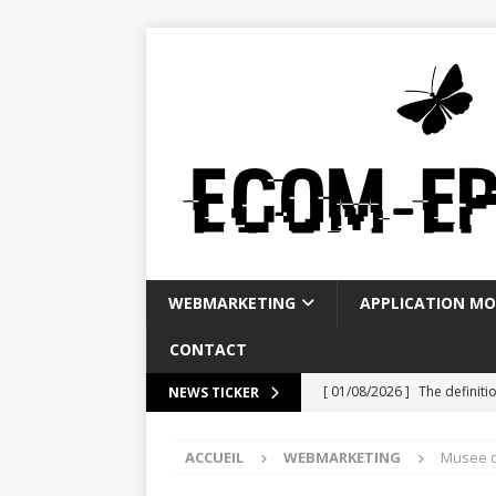
WEBMARKETING
APPLICATION MO
CONTACT
[ 01/08/2026 ]
The definiti
NEWS TICKER
[ 28/07/2026 ]
La Banque P
ACCUEIL
WEBMARKETING
Musee de
WEBMARKETING