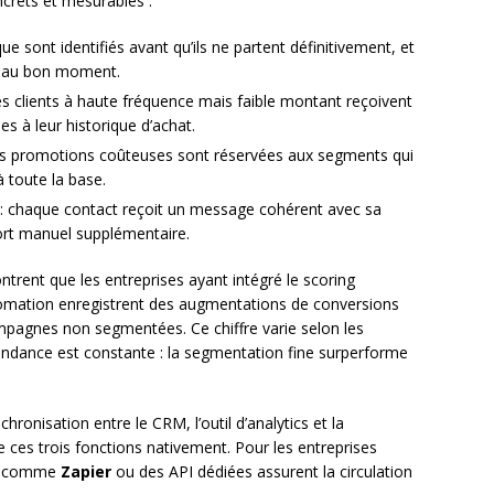
crets et mesurables :
sque sont identifiés avant qu’ils ne partent définitivement, et
e au bon moment.
es clients à haute fréquence mais faible montant reçoivent
 à leur historique d’achat.
es promotions coûteuses sont réservées aux segments qui
 toute la base.
: chaque contact reçoit un message cohérent avec sa
ffort manuel supplémentaire.
trent que les entreprises ayant intégré le scoring
omation enregistrent des augmentations de conversions
pagnes non segmentées. Ce chiffre varie selon les
tendance est constante : la segmentation fine surperforme
ronisation entre le CRM, l’outil d’analytics et la
e ces trois fonctions nativement. Pour les entreprises
urs comme
Zapier
ou des API dédiées assurent la circulation