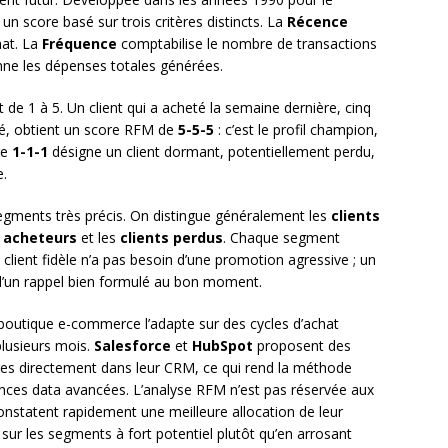
 un score basé sur trois critères distincts. La
Récence
hat. La
Fréquence
comptabilise le nombre de transactions
nne les dépenses totales générées.
de 1 à 5. Un client qui a acheté la semaine dernière, cinq
vé, obtient un score RFM de
5-5-5
: c’est le profil champion,
re
1-1-1
désigne un client dormant, potentiellement perdu,
e.
segments très précis. On distingue généralement les
clients
 acheteurs
et les
clients perdus
. Chaque segment
client fidèle n’a pas besoin d’une promotion agressive ; un
e d’un rappel bien formulé au bon moment.
e boutique e-commerce l’adapte sur des cycles d’achat
plusieurs mois.
Salesforce
et
HubSpot
proposent des
ores directement dans leur CRM, ce qui rend la méthode
es data avancées. L’analyse RFM n’est pas réservée aux
nstatent rapidement une meilleure allocation de leur
sur les segments à fort potentiel plutôt qu’en arrosant