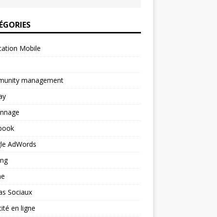
ÉGORIES
cation Mobile
unity management
ay
onnage
book
le AdWords
ing
ne
as Sociaux
cité en ligne