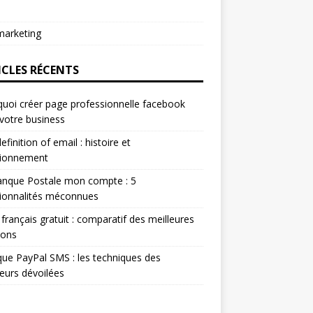
arketing
ICLES RÉCENTS
uoi créer page professionnelle facebook
votre business
efinition of email : histoire et
tionnement
anque Postale mon compte : 5
ionnalités méconnues
 français gratuit : comparatif des meilleures
ions
ue PayPal SMS : les techniques des
eurs dévoilées