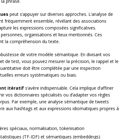
 la phrase.
ques
peut s’appuyer sur diverses approches. L’analyse de
ant fréquemment ensemble, révélant des associations
pture les expressions composées significatives.
 personnes, organisations et lieux mentionnés. Ces
ent la compréhension du texte.
obustesse de votre modèle sémantique. En divisant vos
de test, vous pouvez mesurer la précision, le rappel et le
quantitative doit être complétée par une inspection
entuelles erreurs systématiques ou biais.
nt itératif
s’avère indispensable. Cela implique d’affiner
r vos dictionnaires spécialisés ou d’adapter vos règles
e corpus. Par exemple, une analyse sémantique de tweets
lière aux hashtags et aux expressions idiomatiques propres à
ères spéciaux, normalisation, tokenisation
statistiques (TF-IDF) et sémantiques (embeddings)