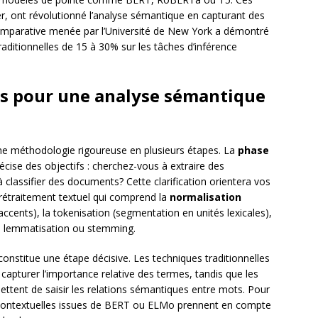
r, ont révolutionné l’analyse sémantique en capturant des
comparative menée par l’Université de New York a démontré
ditionnelles de 15 à 30% sur les tâches d’inférence
s pour une analyse sémantique
ne méthodologie rigoureuse en plusieurs étapes. La
phase
cise des objectifs : cherchez-vous à extraire des
classifier des documents? Cette clarification orientera vos
 prétraitement textuel qui comprend la
normalisation
ccents), la tokenisation (segmentation en unités lexicales),
la lemmatisation ou stemming.
onstitue une étape décisive. Les techniques traditionnelles
pturer l’importance relative des termes, tandis que les
tent de saisir les relations sémantiques entre mots. Pour
s contextuelles issues de BERT ou ELMo prennent en compte