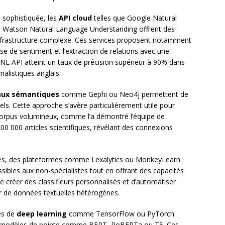
s sophistiquée, les
API cloud
telles que Google Natural
atson Natural Language Understanding offrent des
infrastructure complexe. Ces services proposent notamment
se de sentiment et l’extraction de relations avec une
NL API atteint un taux de précision supérieur à 90% dans
nalistiques anglais.
aux sémantiques
comme Gephi ou Neo4j permettent de
ls. Cette approche s’avère particulièrement utile pour
 corpus volumineux, comme l’a démontré l’équipe de
0 000 articles scientifiques, révélant des connexions
ées, des plateformes comme Lexalytics ou MonkeyLearn
sibles aux non-spécialistes tout en offrant des capacités
e créer des classifieurs personnalisés et d’automatiser
tir de données textuelles hétérogènes.
ues de
deep learning
comme TensorFlow ou PyTorch
es modèles de pointe comme BERT, RoBERTa ou T5. Ces