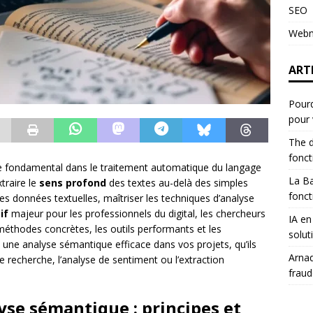
SEO
Webm
ART
Pourq
pour 
The d
fonc
 fondamental dans le traitement automatique du langage
La B
traire le
sens profond
des textes au-delà des simples
fonct
es données textuelles, maîtriser les techniques d’analyse
if
majeur pour les professionnels du digital, les chercheurs
IA en
 méthodes concrètes, les outils performants et les
solut
ne analyse sémantique efficace dans vos projets, qu’ils
Arnaq
 recherche, l’analyse de sentiment ou l’extraction
fraud
se sémantique : principes et