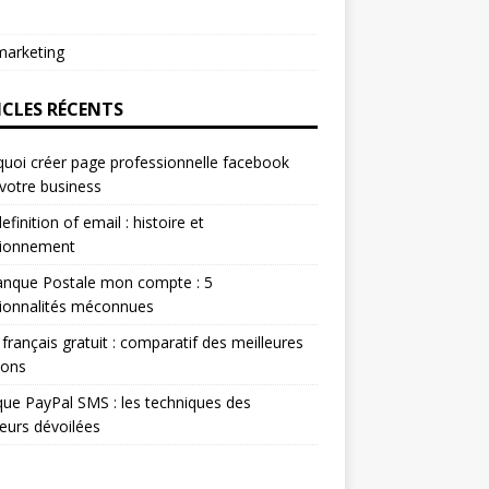
arketing
ICLES RÉCENTS
uoi créer page professionnelle facebook
votre business
efinition of email : histoire et
tionnement
anque Postale mon compte : 5
ionnalités méconnues
 français gratuit : comparatif des meilleures
ions
ue PayPal SMS : les techniques des
eurs dévoilées