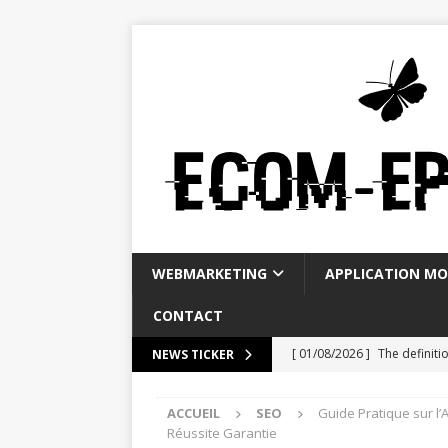
WEBMARKETING
APPLICATION MO
CONTACT
[ 01/08/2026 ]
The definiti
NEWS TICKER
[ 28/07/2026 ]
La Banque P
ACCUEIL
SEO
Guide Pratique sur l
WEBMARKETING
Réussite Garantie