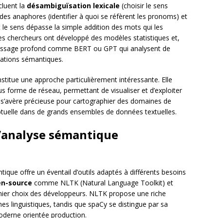
cluent la
désambiguïsation lexicale
(choisir le sens
des anaphores (identifier à quoi se réfèrent les pronoms) et
 le sens dépasse la simple addition des mots qui les
s chercheurs ont développé des modèles statistiques et,
ntissage profond comme BERT ou GPT qui analysent de
lations sémantiques.
stitue une approche particulièrement intéressante. Elle
us forme de réseau, permettant de visualiser et d’exploiter
s’avère précieuse pour cartographier des domaines de
eptuelle dans de grands ensembles de données textuelles.
d’analyse sémantique
ique offre un éventail d’outils adaptés à différents besoins
n-source
comme NLTK (Natural Language Toolkit) et
mier choix des développeurs. NLTK propose une riche
hes linguistiques, tandis que spaCy se distingue par sa
oderne orientée production.