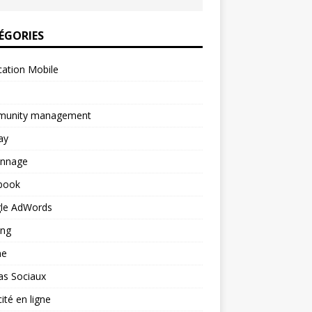
ÉGORIES
cation Mobile
unity management
ay
onnage
book
le AdWords
ing
ne
as Sociaux
cité en ligne