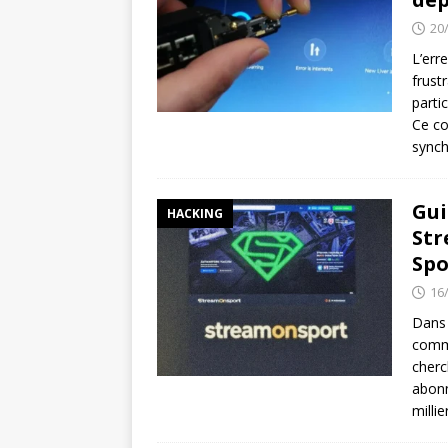
20
L’err
frust
parti
Ce co
synch
Gui
HACKING
Str
Spo
16
Dans 
comme
cherc
abonn
milli