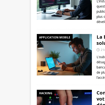
L’ins
quest
publi
plus 
déve
La 
APPLICATION MOBILE
sol
21
L’oub
désag
banca
de pl
l’acc
Com
HACKING
vot
dé