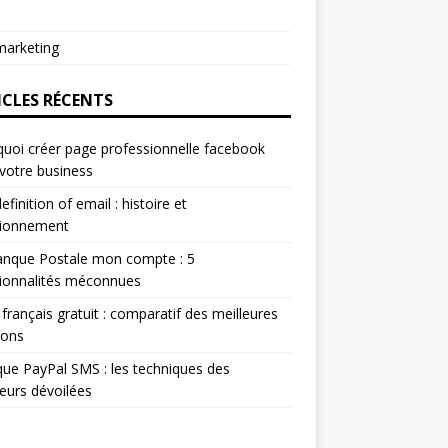
arketing
ICLES RÉCENTS
uoi créer page professionnelle facebook
votre business
efinition of email : histoire et
tionnement
anque Postale mon compte : 5
ionnalités méconnues
 français gratuit : comparatif des meilleures
ions
ue PayPal SMS : les techniques des
eurs dévoilées