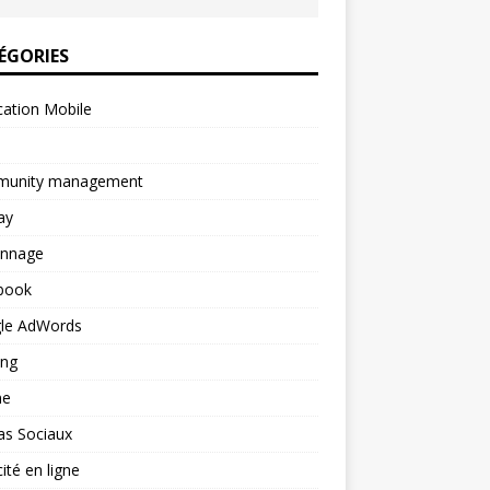
ÉGORIES
cation Mobile
unity management
ay
onnage
book
le AdWords
ing
ne
as Sociaux
cité en ligne