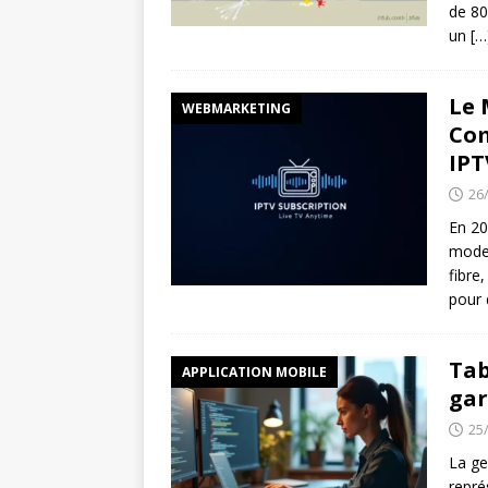
de 80
un
[…
Le 
WEBMARKETING
Com
IPT
26
En 20
moder
fibre
pour
Tab
APPLICATION MOBILE
gar
25
La ge
repré