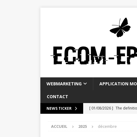
WEBMARKETING
APPLICATION MO
CONTACT
[ 01/08/2026 ]
The definiti
NEWS TICKER
[ 28/07/2026 ]
La Banque P
ACCUEIL
2025
décembre
WEBMARKETING