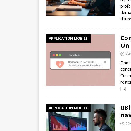
profe
démat
durée
Com
APPLICATION MOBILE
Un 
24
Dans 
conce
Ces n
reste
[…]
uBl
APPLICATION MOBILE
nav
22