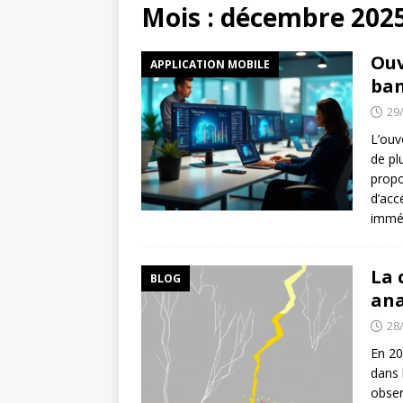
[ 24/07/2026 ]
IA en frança
Mois :
décembre 202
[ 20/07/2026 ]
Arnaque Pay
Ouv
APPLICATION MOBILE
WEBMARKETING
ban
[ 05/08/2026 ]
Pourquoi cr
29
FACEBOOK
L’ouv
de pl
propo
d’acc
immé
La 
BLOG
ana
28
En 20
dans 
obser