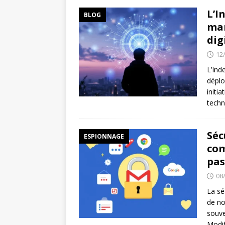
L’I
BLOG
mar
dig
12
L’Ind
déplo
initi
techn
Séc
ESPIONNAGE
com
pas
08
La sé
de no
souve
Modif