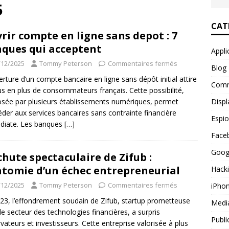
is gratuit : comparatif des meilleures solutions
WEBMARKETING
5
Pal SMS : les techniques des fraudeurs dévoilées
CAT
rir compte en ligne sans depot : 7
ques qui acceptent
Appli
éer page professionnelle facebook pour votre business
/12/2025
Tommy Peterson
Commentaires fermés
Blog
erture d’un compte bancaire en ligne sans dépôt initial attire
Comm
us en plus de consommateurs français. Cette possibilité,
Displ
sée par plusieurs établissements numériques, permet
éder aux services bancaires sans contrainte financière
Espi
diate. Les banques
[…]
Face
Goog
chute spectaculaire de Zifub :
tomie d’un échec entrepreneurial
Hack
/12/2025
Tommy Peterson
Commentaires fermés
iPho
23, l’effondrement soudain de Zifub, startup prometteuse
Medi
le secteur des technologies financières, a surpris
Publi
vateurs et investisseurs. Cette entreprise valorisée à plus