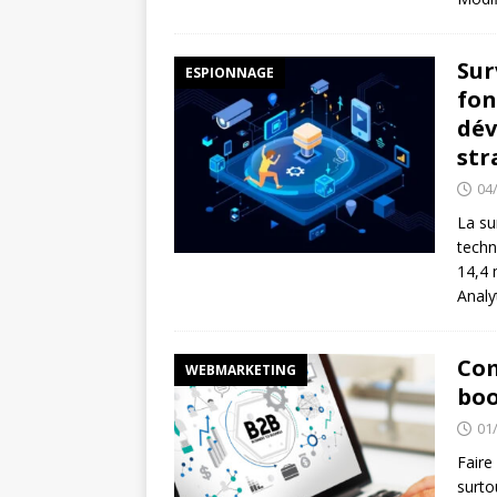
Sur
ESPIONNAGE
fon
dév
str
04
La su
techn
14,4 
Analy
Com
WEBMARKETING
boo
01
Faire
surto