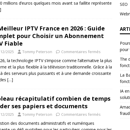
0 millions d’euros quelques mois avant sa faillite représente
SEO
]
Webm
Meilleur IPTV France en 2026 : Guide
ART
plet pour Choisir un Abonnement
V Fiable
Pourq
pour 
/12/2025
Tommy Peterson
Commentaires fermés
The d
26, la technologie IPTV s’impose comme l’alternative la plus
fonc
ne et la plus flexible à la télévision traditionnelle. Grâce à la
, à des serveurs plus puissants et à une demande croissante
La B
 des
[…]
fonct
IA en
solut
leau récapitulatif combien de temps
der ses papiers et documents
Arnaq
fraud
/12/2025
Tommy Peterson
Commentaires fermés
stion des documents administratifs et numériques
sente un défi quotidien pour les particuliers comme pour les