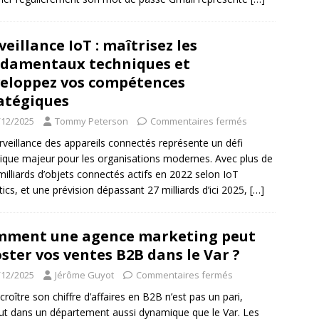
veillance IoT : maîtrisez les
damentaux techniques et
eloppez vos compétences
atégiques
/12/2025
Tommy Peterson
Commentaires fermés
rveillance des appareils connectés représente un défi
ique majeur pour les organisations modernes. Avec plus de
milliards d’objets connectés actifs en 2022 selon IoT
tics, et une prévision dépassant 27 milliards d’ici 2025,
[…]
ment une agence marketing peut
ster vos ventes B2B dans le Var ?
/12/2025
Jérôme Guyot
Commentaires fermés
 croître son chiffre d’affaires en B2B n’est pas un pari,
ut dans un département aussi dynamique que le Var. Les