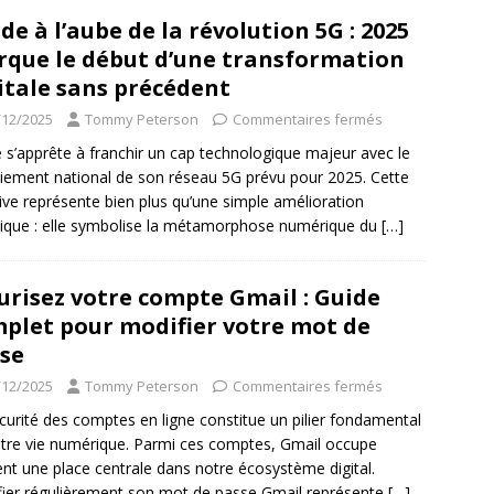
nde à l’aube de la révolution 5G : 2025
que le début d’une transformation
itale sans précédent
/12/2025
Tommy Peterson
Commentaires fermés
e s’apprête à franchir un cap technologique majeur avec le
iement national de son réseau 5G prévu pour 2025. Cette
ative représente bien plus qu’une simple amélioration
ique : elle symbolise la métamorphose numérique du
[…]
urisez votre compte Gmail : Guide
plet pour modifier votre mot de
se
/12/2025
Tommy Peterson
Commentaires fermés
curité des comptes en ligne constitue un pilier fondamental
tre vie numérique. Parmi ces comptes, Gmail occupe
nt une place centrale dans notre écosystème digital.
ier régulièrement son mot de passe Gmail représente
[…]