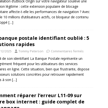
tallation d’uBlock Origin sur votre navigateur soulève une
ion légitime : cette extension populaire de blocage
citaire affecte-t-elle les performances de navigation ? Avec
de 10 millions d’utilisateurs actifs, ce bloqueur de contenu
loppé
[…]
banque postale identifiant oublié : 5
utions rapides
/12/2025
Tommy Peterson
Commentaires fermés
li de son identifiant La Banque Postale représente un
rément fréquent pour les utilisateurs des services
ires en ligne. Cette situation, bien que frustrante, dispose
usieurs solutions concrètes pour retrouver rapidement
ès à son
[…]
ment réparer l’erreur L11-09 sur
re box internet : guide complet de
pannage