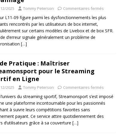
/12/2025
Tommy Peterson
Commentaires fermés
eur L11-09 figure parmi les dysfonctionnements les plus
rants rencontrés par les utilisateurs de box internet,
culièrement sur certains modèles de Livebox et de box SFR.
de d’erreur signale généralement un problème de
ronisation
[…]
de Pratique : Maîtriser
eamonsport pour le Streaming
rtif en Ligne
/12/2025
Tommy Peterson
Commentaires fermés
l’univers du streaming sportif, Streamonsport s’est imposé
 une plateforme incontournable pour les passionnés
hant à suivre leurs compétitions favorites sans
ement payant. Ce service attire quotidiennement des
ers d’utilisateurs grâce à sa couverture
[…]