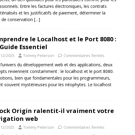
ssionnels. Entre les factures électroniques, les contrats
érialisés et les justificatifs de paiement, déterminer la
 de conservation
[…]
prendre le Localhost et le Port 8080 :
Guide Essentiel
/12/2025
Tommy Peterson
Commentaires fermés
l’univers du développement web et des applications, deux
pts reviennent constamment : le localhost et le port 8080.
otions, bien que fondamentales pour les programmeurs,
nt souvent mystérieuses pour les néophytes. Le localhost
ock Origin ralentit-il vraiment votre
igation web
/12/2025
Tommy Peterson
Commentaires fermés